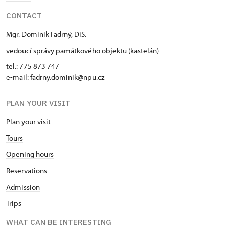
CONTACT
Mgr. Dominik Fadrný, DiS.
vedoucí správy památkového objektu (kastelán)
tel.: 775 873 747
e-mail: fadrny.dominik@npu.cz
PLAN YOUR VISIT
Plan your visit
Tours
Opening hours
Reservations
Admission
Trips
WHAT CAN BE INTERESTING