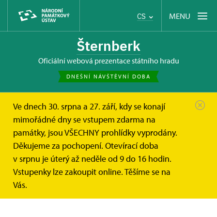
MENU
CS
Šternberk
oficiální webová prezentace státního hradu
DNEŠNÍ NÁVŠTĚVNÍ DOBA
Ve dnech 30. srpna a 27. září, kdy se konají
Hrad Šternberk
Fotogalerie
mimořádné dny se vstupem zdarma na
památky, jsou VŠECHNY prohlídky vyprodány.
Fotogalerie
Děkujeme za pochopení. Otevírací doba
v srpnu je úterý až neděle od 9 do 16 hodin.
Vstupenky lze zakoupit online. Těšíme se na
V této sekci nalezenete fotogalerie z doprovodných akcí,
které připravujeme pro návštěvníky hradu Šternberk.
Vás.