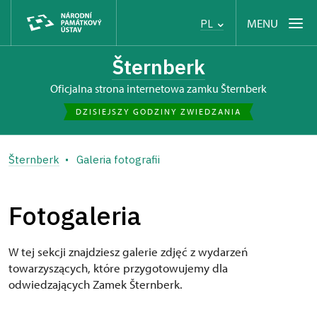
MENU
PL
Šternberk
Oficjalna strona internetowa zamku Šternberk
DZISIEJSZY GODZINY ZWIEDZANIA
Šternberk
Galeria fotografii
Fotogaleria
W tej sekcji znajdziesz galerie zdjęć z wydarzeń
towarzyszących, które przygotowujemy dla
odwiedzających Zamek Šternberk.