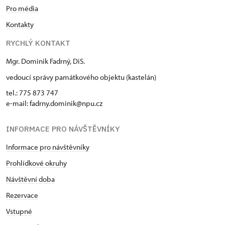
Pro média
Kontakty
RYCHLÝ KONTAKT
Mgr. Dominik Fadrný, DiS.
vedoucí správy památkového objektu (kastelán)
tel.: 775 873 747
e-mail: fadrny.dominik@npu.cz
INFORMACE PRO NÁVŠTĚVNÍKY
Informace pro návštěvníky
Prohlídkové okruhy
Návštěvní doba
Rezervace
Vstupné