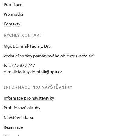
Publikace
Pro média
Kontakty
RYCHLÝ KONTAKT
Mgr. Dominik Fadrný, DiS.
vedoucí správy památkového objektu (kastelán)
tel.: 775 873 747
e-mail: fadrny.dominik@npu.cz
INFORMACE PRO NÁVŠTĚVNÍKY
Informace pro návštěvníky
Prohlídkové okruhy
Návštěvní doba
Rezervace