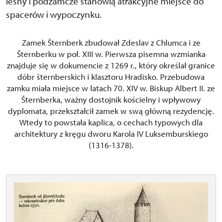
leśny i podzamcze stanowią atrakcyjne miejsce do
spacerów i wypoczynku.
Zamek Šternberk zbudował Zdeslav z Chlumca i ze
Šternberku w poł. XIII w. Pierwsza pisemna wzmianka
znajduje się w dokumencie z 1269 r., który określał granice
dóbr šternberskich i klasztoru Hradisko. Przebudowa
zamku miała miejsce w latach 70. XIV w. Biskup Albert II. ze
Šternberka, ważny dostojnik kościelny i wpływowy
dyplomata, przekształcił zamek w swą główną rezydencję.
Wtedy to powstała kaplica, o cechach typowych dla
architektury z kręgu dworu Karola IV Luksemburskiego
(1316-1378).