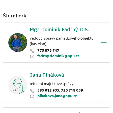
Šternberk
Mgr. Dominik Fadrný, DiS.
vedoucí správy památkového objektu
(kastelán)
775 873 747
fadrny.dominik@npu.cz
Hrad Šternberk
Jana Plháková
Horní náměstí 170/6, Šternberk na Moravě
referent majetkové správy
585 012 935, 725 718 059
plhakova.jana@npu.cz
Hrad Šternberk