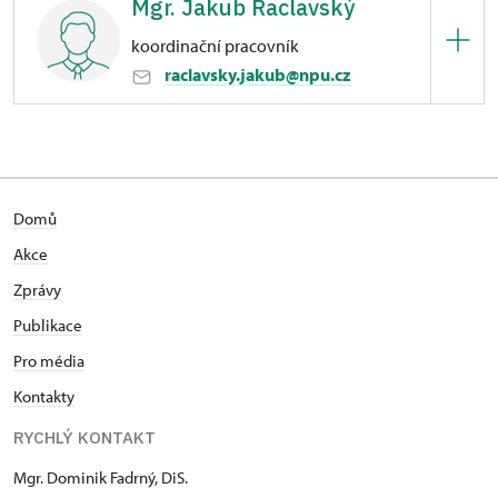
Mgr. Jakub Raclavský
Horní náměstí 170/6, Šternberk na Moravě
koordinační pracovník
raclavsky.jakub@npu.cz
Hrad Šternberk
Horní náměstí 170/6, Šternberk na Moravě
Domů
Akce
Zprávy
Publikace
Pro média
Kontakty
RYCHLÝ KONTAKT
Mgr. Dominik Fadrný, DiS.