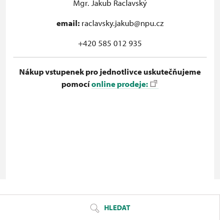
Mgr. Jakub Raclavský
email:
raclavsky.jakub@npu.cz
+420 585 012 935
Nákup vstupenek pro jednotlivce uskutečňujeme
pomocí
online prodeje:
© Seznam.cz a.s. a další
HLEDAT