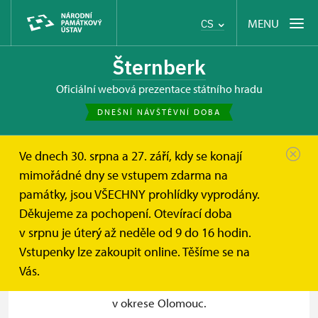
MENU
CS
Šternberk
oficiální webová prezentace státního hradu
DNEŠNÍ NÁVŠTĚVNÍ DOBA
Ve dnech 30. srpna a 27. září, kdy se konají
Hrad Šternberk
Informace pro návštěvníky
Kontakt
mimořádné dny se vstupem zdarma na
památky, jsou VŠECHNY prohlídky vyprodány.
Kontakt
Děkujeme za pochopení. Otevírací doba
v srpnu je úterý až neděle od 9 do 16 hodin.
Vstupenky lze zakoupit online. Těšíme se na
Vás.
+
Státní hrad Šternberk se nachází
v okrese Olomouc.
−