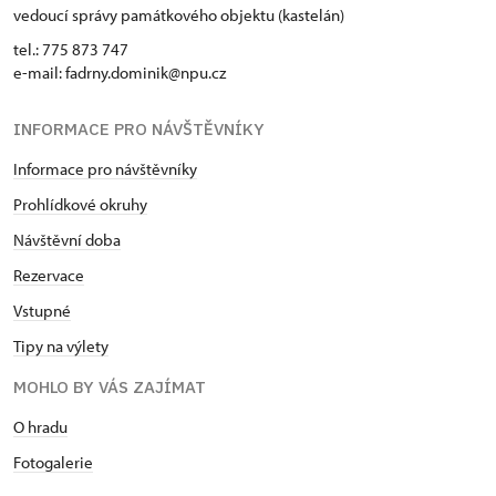
vedoucí správy památkového objektu (kastelán)
tel.: 775 873 747
e-mail: fadrny.dominik@npu.cz
INFORMACE PRO NÁVŠTĚVNÍKY
Informace pro návštěvníky
Prohlídkové okruhy
Návštěvní doba
Rezervace
Vstupné
Tipy na výlety
MOHLO BY VÁS ZAJÍMAT
O hradu
Fotogalerie