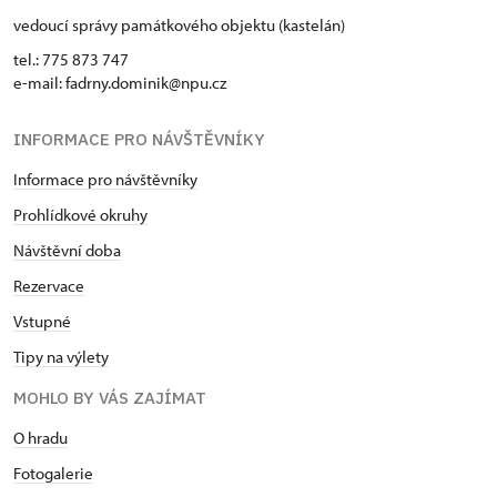
vedoucí správy památkového objektu (kastelán)
tel.: 775 873 747
e-mail: fadrny.dominik@npu.cz
INFORMACE PRO NÁVŠTĚVNÍKY
Informace pro návštěvníky
Prohlídkové okruhy
Návštěvní doba
Rezervace
Vstupné
Tipy na výlety
MOHLO BY VÁS ZAJÍMAT
O hradu
Fotogalerie