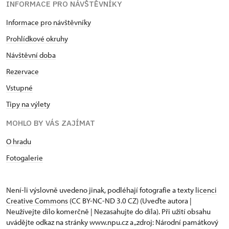
INFORMACE PRO NÁVŠTĚVNÍKY
Informace pro návštěvníky
Prohlídkové okruhy
Návštěvní doba
Rezervace
Vstupné
Tipy na výlety
MOHLO BY VÁS ZAJÍMAT
O hradu
Fotogalerie
Není-li výslovně uvedeno jinak, podléhají fotografie a texty
licenci
Creative Commons
(CC BY-NC-ND 3.0 CZ) (Uveďte autora |
Neužívejte dílo komerčně | Nezasahujte do díla). Při užití obsahu
uvádějte odkaz na stránky www.npu.cz a „zdroj: Národní památkový