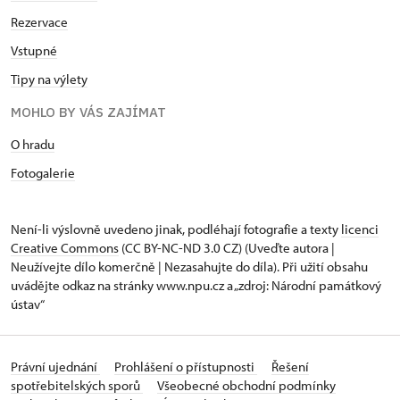
Rezervace
Vstupné
Tipy na výlety
MOHLO BY VÁS ZAJÍMAT
O hradu
Fotogalerie
Není-li výslovně uvedeno jinak, podléhají fotografie a texty
licenci
Creative Commons
(CC BY-NC-ND 3.0 CZ) (Uveďte autora |
Neužívejte dílo komerčně | Nezasahujte do díla). Při užití obsahu
uvádějte odkaz na stránky www.npu.cz a „zdroj: Národní památkový
ústav“
Právní ujednání
Prohlášení o přístupnosti
Řešení
spotřebitelských sporů
Všeobecné obchodní podmínky