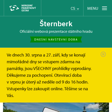
MENU
CS
Šternberk
oficiální webová prezentace státního hradu
DNEŠNÍ NÁVŠTĚVNÍ DOBA
Ve dnech 30. srpna a 27. září, kdy se konají
Hrad Šternberk
Online vstupenky a dárkové poukazy
mimořádné dny se vstupem zdarma na
památky, jsou VŠECHNY prohlídky vyprodány.
Děkujeme za pochopení. Otevírací doba
Online vstupenky
v srpnu je úterý až neděle od 9 do 16 hodin.
Vstupenky lze zakoupit online. Těšíme se na
Vás.