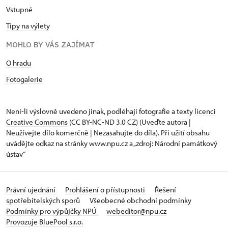
Vstupné
Tipy na výlety
MOHLO BY VÁS ZAJÍMAT
O hradu
Fotogalerie
Není-li výslovně uvedeno jinak, podléhají fotografie a texty
licenci
Creative Commons
(CC BY-NC-ND 3.0 CZ) (Uveďte autora |
Neužívejte dílo komerčně | Nezasahujte do díla). Při užití obsahu
uvádějte odkaz na stránky www.npu.cz a „zdroj: Národní památkový
ústav“
Právní ujednání
Prohlášení o přístupnosti
Řešení
spotřebitelských sporů
Všeobecné obchodní podmínky
Podmínky pro výpůjčky NPÚ
webeditor@npu.cz
Provozuje BluePool s.r.o.