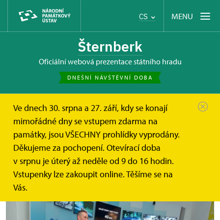
MENU
CS
Šternberk
oficiální webová prezentace státního hradu
DNEŠNÍ NÁVŠTĚVNÍ DOBA
Ve dnech 30. srpna a 27. září, kdy se konají
Hrad Šternberk
Tipy na výlet
Ecce Homo park
mimořádné dny se vstupem zdarma na
památky, jsou VŠECHNY prohlídky vyprodány.
Ecce Homo park
Děkujeme za pochopení. Otevírací doba
v srpnu je úterý až neděle od 9 do 16 hodin.
Vstupenky lze zakoupit online. Těšíme se na
Vás.