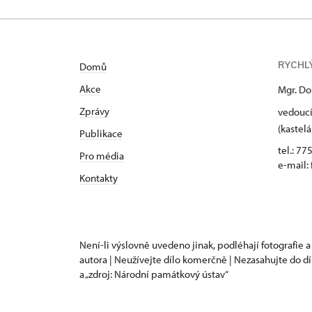
RYCHL
Domů
Akce
Mgr. Do
Zprávy
vedoucí
(kastelá
Publikace
tel.: 77
Pro média
e-mail:
Kontakty
Není-li výslovně uvedeno jinak, podléhají fotografie a
autora | Neužívejte dílo komerčně | Nezasahujte do dí
a „zdroj: Národní památkový ústav“