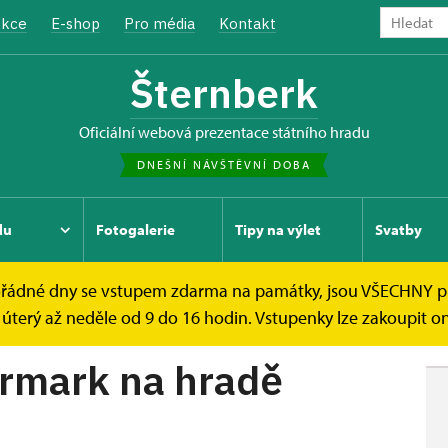
kce
E-shop
Pro média
Kontakt
Šternberk
oficiální webová prezentace státního hradu
DNEŠNÍ NÁVŠTĚVNÍ DOBA
du
Fotogalerie
Tipy na výlet
Svatby
mimořádné dny se vstupem zdarma na památky, jsou VŠECHNY 
jarmark na hradě...
úterý až neděle od 9 do 16 hodin. Vstupenky lze zakoupit onl
jarmark na hradě