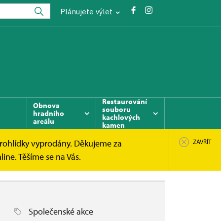
Plánujete výlet
Restaurování
Obnova
souboru
hradního
kachlových
areálu
kamen
prohlídky vyprodány. Děkujeme za
ZAVŘÍT
ine. Těšíme se na Vás.
Společenské akce