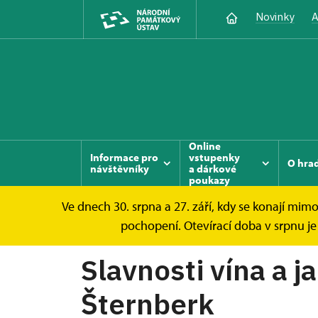
Novinky
A
Online
Informace pro
vstupenky
O hra
návštěvníky
a dárkové
poukazy
Ve dnech 30. srpna a 27. září, kdy se konají 
Hrad Šternberk
Akce
Slavnosti vína a 
pochopení. Otevírací doba v srpnu je 
Slavnosti vína a 
Šternberk