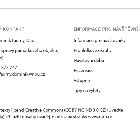
Ý KONTAKT
INFORMACE PRO NÁVŠTĚVNÍ
minik Fadrný, DiS.
Informace pro návštěvníky
 správy památkového objektu
Prohlídkové okruhy
n)
Návštěvní doba
5 873 747
Rezervace
 fadrny.dominik@npu.cz
Vstupné
Tipy na výlety
 texty
licenci Creative Commons
(CC BY-NC-ND 3.0 CZ) (Uveďte
la). Při užití obsahu uvádějte odkaz na stránky www.npu.cz