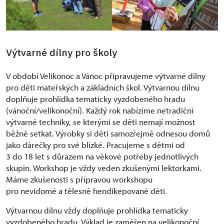
Výtvarné dílny pro školy
V období Velikonoc a Vánoc připravujeme výtvarné dílny
pro děti mateřských a základních škol. Výtvarnou dílnu
doplňuje prohlídka tematicky vyzdobeného hradu
(vánoční/velikonoční). Každý rok nabízíme netradiční
výtvarné techniky, se kterými se děti nemají možnost
běžně setkat. Výrobky si děti samozřejmě odnesou domů
jako dárečky pro své blízké. Pracujeme s dětmi od
3 do 18 let s důrazem na věkové potřeby jednotlivých
skupin. Workshop je vždy veden zkušenými lektorkami.
Máme zkušenosti s přípravou workshopu
pro nevidomé a tělesně hendikepované děti.
Výtvarnou dílnu vždy doplňuje prohlídka tematicky
vyzdobeného hradu. Výklad je zaměřen na velikonoční