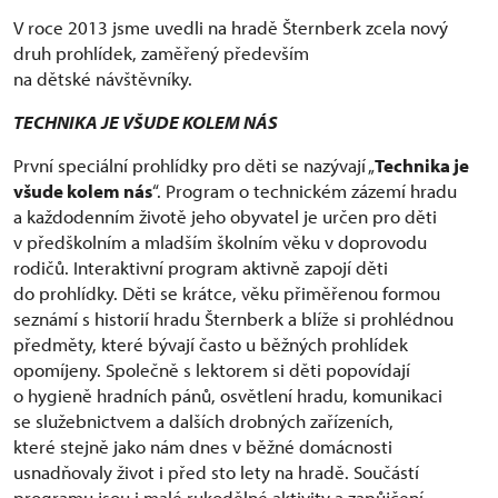
V roce 2013 jsme uvedli na hradě Šternberk zcela nový
druh prohlídek, zaměřený především
na dětské návštěvníky.
TECHNIKA JE VŠUDE KOLEM NÁS
První speciální prohlídky pro děti se nazývají „
Technika je
všude kolem nás
“. Program o technickém zázemí hradu
a každodenním životě jeho obyvatel je určen pro děti
v předškolním a mladším školním věku v doprovodu
rodičů. Interaktivní program aktivně zapojí děti
do prohlídky. Děti se krátce, věku přiměřenou formou
seznámí s historií hradu Šternberk a blíže si prohlédnou
předměty, které bývají často u běžných prohlídek
opomíjeny. Společně s lektorem si děti popovídají
o hygieně hradních pánů, osvětlení hradu, komunikaci
se služebnictvem a dalších drobných zařízeních,
které stejně jako nám dnes v běžné domácnosti
usnadňovaly život i před sto lety na hradě. Součástí
programu jsou i malé rukodělné aktivity a zapůjčení