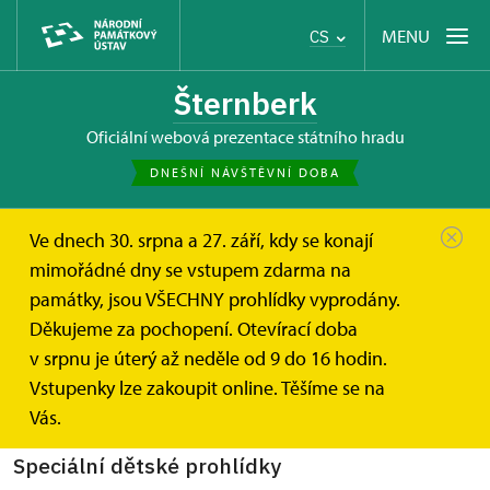
MENU
CS
Šternberk
oficiální webová prezentace státního hradu
DNEŠNÍ NÁVŠTĚVNÍ DOBA
Ve dnech 30. srpna a 27. září, kdy se konají
Hrad Šternberk
Informace pro návštěvníky
mimořádné dny se vstupem zdarma na
Akce pro děti
památky, jsou VŠECHNY prohlídky vyprodány.
Akce pro děti a školní kolektivy
Děkujeme za pochopení. Otevírací doba
v srpnu je úterý až neděle od 9 do 16 hodin.
Speciální dětské prohlídky, školní výlety, akce pro
Vstupenky lze zakoupit online. Těšíme se na
děti.
Vás.
Speciální dětské prohlídky