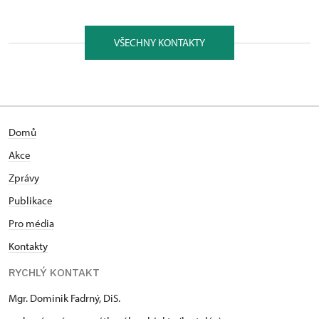
Horní náměstí 170/6, Šternberk na Moravě
78501
VŠECHNY KONTAKTY
Domů
Akce
Zprávy
Publikace
Pro média
Kontakty
RYCHLÝ KONTAKT
Mgr. Dominik Fadrný, DiS.