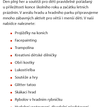
Den plný her a soutěží pro děti pravidelně pořádaný
u příležitosti konce školního roku a začátku letních
prázdnin. V areálu hradu a hradního parku připravujeme
mnoho zábavných aktivit pro větší i menší děti. V naší
nabídce naleznete:
Projížďky na koních
Facepainting
Trampolína
Kreativní dětské dílničky
Obří kostky
Lukostřelba
Soutěže a hry
Glitter tatoo
Skákací hrad
Rybolov v hradním rybníčku
Hudební vystoupení, divadelní představení