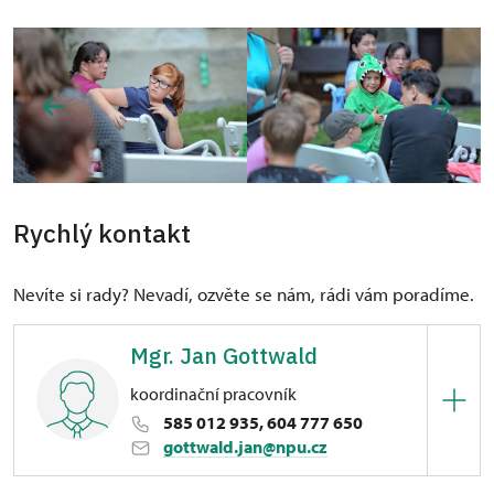
Rychlý kontakt
Nevíte si rady? Nevadí, ozvěte se nám, rádi vám poradíme.
Mgr. Jan Gottwald
koordinační pracovník
585 012 935, 604 777 650
gottwald.jan@npu.cz
ÚPS v Kroměříži