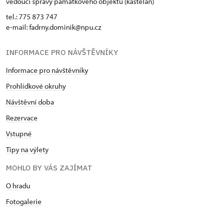
vedoucí správy památkového objektu (kastelán)
tel.: 775 873 747
e-mail: fadrny.dominik@npu.cz
INFORMACE PRO NÁVŠTĚVNÍKY
Informace pro návštěvníky
Prohlídkové okruhy
Návštěvní doba
Rezervace
Vstupné
Tipy na výlety
MOHLO BY VÁS ZAJÍMAT
O hradu
Fotogalerie