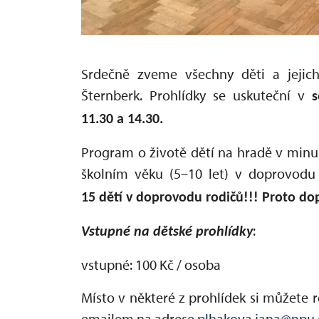
Srdečně zveme všechny děti a jejich
Šternberk. Prohlídky se uskuteční v
s
11.30 a 14.30.
Program o životě dětí na hradě v minul
školním věku (5–10 let) v doprovodu
15 dětí v doprovodu rodičů!!! Proto do
:
Vstupné na dětské prohlídky
vstupné: 100 Kč / osoba
Místo v některé z prohlídek si můžete r
emailem na adrese
plhakova.jana@npu.