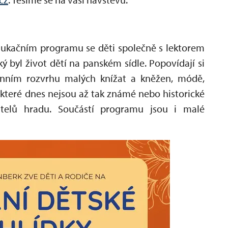
 edukačním programu se děti společně s lektorem
ký byl život dětí na panském sídle. Popovídají si
denním rozvrhu malých knížat a kněžen, módě,
 které dnes nejsou až tak známé nebo historické
jitelů hradu. Součástí programu jsou i malé