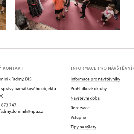
Ý KONTAKT
INFORMACE PRO NÁVŠTĚVNÍ
minik Fadrný, DiS.
Informace pro návštěvníky
 správy památkového objektu
Prohlídkové okruhy
n)
Návštěvní doba
5 873 747
Rezervace
 fadrny.dominik@npu.cz
Vstupné
Tipy na výlety