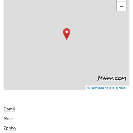
−
© Seznam.cz a.s. a další
Domů
Akce
Zprávy