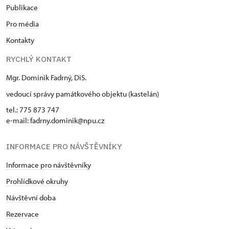
Publikace
Pro média
Kontakty
RYCHLÝ KONTAKT
Mgr. Dominik Fadrný, DiS.
vedoucí správy památkového objektu (kastelán)
tel.: 775 873 747
e-mail: fadrny.dominik@npu.cz
INFORMACE PRO NÁVŠTĚVNÍKY
Informace pro návštěvníky
Prohlídkové okruhy
Návštěvní doba
Rezervace