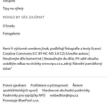
Vstupné
Tipy na výlety
MOHLO BY VÁS ZAJÍMAT
O hradu
Fotogalerie
Není-li výslovně uvedeno jinak, podléhají fotografie a texty
licenci
Creative Commons
(CC BY-NC-ND 3.0 CZ) (Uveďte autora |
Neužívejte dílo komerčně | Nezasahujte do díla). Při užití obsahu
uvádějte odkaz na stránky www.npu.cz a „zdroj: Národní památkový
ústav“
Právní ujednání
Prohlášení o přístupnosti
Řešení
spotřebitelských sporů
Všeobecné obchodní podmínky
Podmínky pro výpůjčky NPÚ
webeditor@npu.cz
Provozuje BluePool s.r.o.