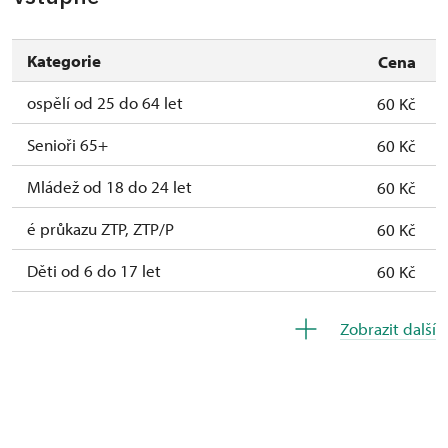
Kategorie
Cena
ospělí od 25 do 64 let
60 Kč
Senioři 65+
60 Kč
Mládež od 18 do 24 let
60 Kč
é průkazu ZTP, ZTP/P
60 Kč
Děti od 6 do 17 let
60 Kč
Děti do 5 let
Zdarma
Zobrazit další
Průvodce držitele průkazu ZTP/P
Zdarma