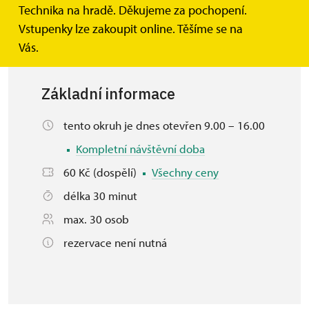
nádvoří hradu.
Technika na hradě. Děkujeme za pochopení.
Vstupenky lze zakoupit online. Těšíme se na
Vás.
Základní informace
tento okruh je dnes otevřen 9.00 – 16.00
Kompletní návštěvní doba
60 Kč (dospělí)
Všechny ceny
délka 30 minut
max. 30 osob
rezervace není nutná