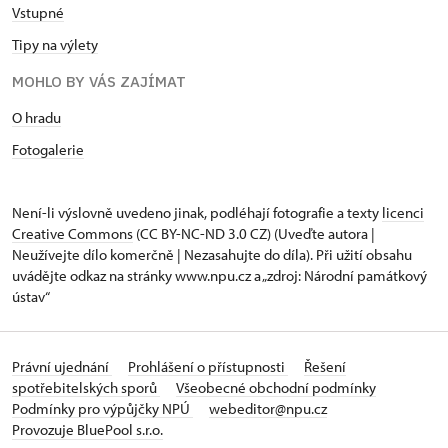
Vstupné
Tipy na výlety
MOHLO BY VÁS ZAJÍMAT
O hradu
Fotogalerie
Není-li výslovně uvedeno jinak, podléhají fotografie a texty
licenci
Creative Commons
(CC BY-NC-ND 3.0 CZ) (Uveďte autora |
Neužívejte dílo komerčně | Nezasahujte do díla). Při užití obsahu
uvádějte odkaz na stránky www.npu.cz a „zdroj: Národní památkový
ústav“
Právní ujednání
Prohlášení o přístupnosti
Řešení
spotřebitelských sporů
Všeobecné obchodní podmínky
Podmínky pro výpůjčky NPÚ
webeditor@npu.cz
Provozuje BluePool s.r.o.